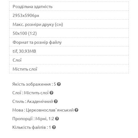
Роздільна здатність
2953x5906px
Макс. розміри друку (см)
50x100 (1:2)
Формат та розмір файлу
tif, 30.93MB
Слої
Містить слої
Якість зображення
:
5
Слої
:
Містить слої
Стиль
:
Академічний
Мова
:
Церковнослав`янський
Пропорції
:
Мірні, 1:2
Кількість файлів
:
1