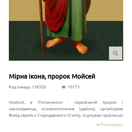
Мірна ікона, пророк Мойсей
Код товару: 13832b
10173
Мойсей, в П'ятикнижжі - єврейський пророк і
законодавець, основоположник іудаїзму, організував
Вихід євреїв з Стародавнього Єгипту, згуртував ізраїльські
коліна в єдиний народ. Є найважливішим пророком в
Розгорнути
іудаїзмі