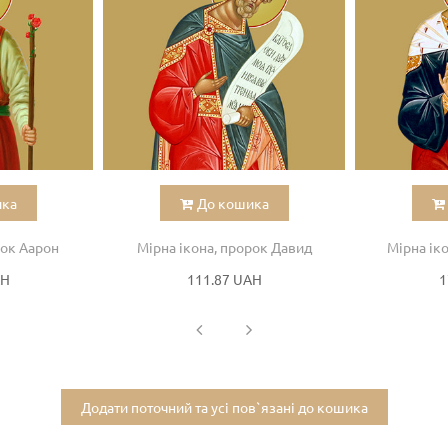
ика
До кошика
рок Аарон
Мірна ікона, пророк Давид
Мірна ік
AH
111.87 UAH
1
Додати поточний та усі пов`язані до кошика