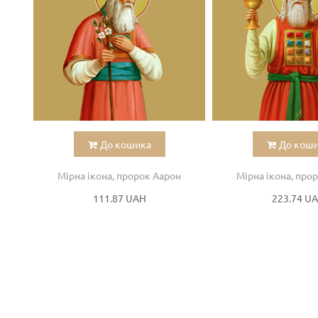
До кошика
До кош
Мірна ікона, пророк Аарон
Мірна ікона, про
111.87 UAH
223.74 U