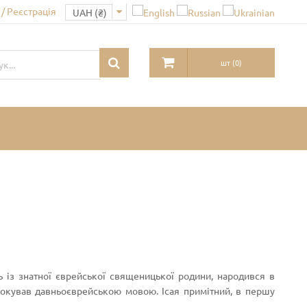
/ Реєстрація
шт
(
0
)
ць із знатної єврейської священицької родини, народився в
рокував давньоєврейською мовою. Ісая примітний, в першу