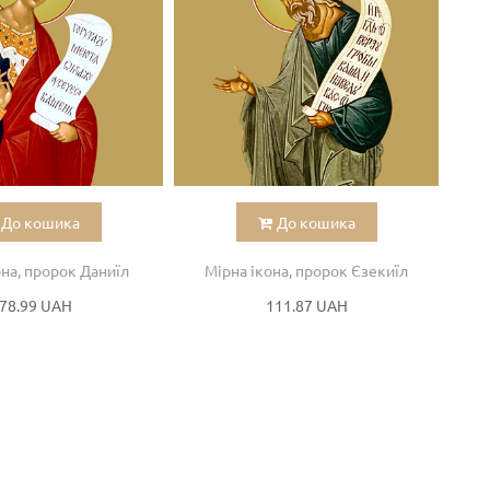
До кошика
До кошика
она, пророк Даниїл
Мірна ікона, пророк Єзекиїл
78.99 UAH
111.87 UAH