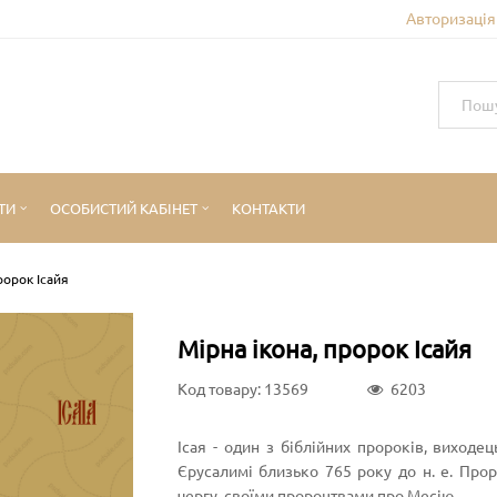
Авторизація 
ТИ
ОСОБИСТИЙ КАБІНЕТ
КОНТАКТИ
ророк Ісайя
Мірна ікона, пророк Ісайя
Код товару: 13569
6203
Ісая - один з біблійних пророків, виходе
Єрусалимі близько 765 року до н. е. Про
чергу, своїми пророцтвами про Месію