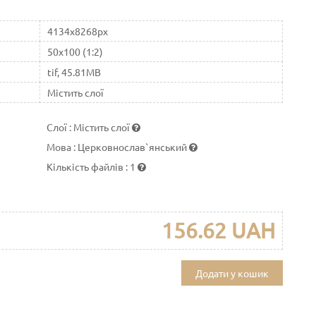
4134x8268px
50x100 (1:2)
tif, 45.81MB
Містить слої
Слої
:
Містить слої
Мова
:
Церковнослав`янський
Кількість файлів
:
1
156.62 UAH
Додати у кошик