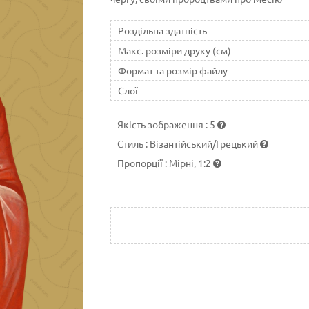
Роздільна здатність
Макс. розміри друку (см)
Формат та розмір файлу
Слої
Якість зображення
:
5
Стиль
:
Візантійський/Грецький
Пропорції
:
Мірні, 1:2