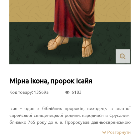
Мірна ікона, пророк Ісайя
Код товару: 13569a
6183
Ісая - один з біблійних пророків, виходець із знатної
єврейської священицької родини, народився в Єрусалимі
близько 765 року до н. е. Пророкував давньоєврейською
мовою. Ісая примітний, в першу чергу, своїми пророцтвами
Розгорнути
про Месію