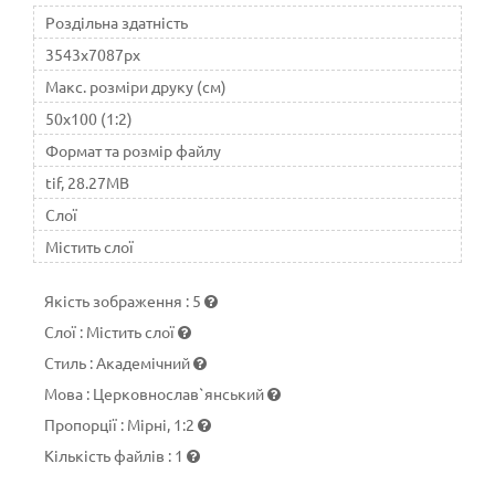
Роздільна здатність
3543x7087px
Макс. розміри друку (см)
50x100 (1:2)
Формат та розмір файлу
tif, 28.27MB
Слої
Містить слої
Якість зображення
:
5
Слої
:
Містить слої
Стиль
:
Академічний
Мова
:
Церковнослав`янський
Пропорції
:
Мірні, 1:2
Кількість файлів
:
1