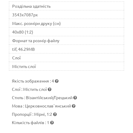
Роздільна здатність
3543x7087px
Макс. розміри друку (см)
40x80 (1:2)
Формат та розмір файлу
tif, 46.29MB
Слої
Містить слої
Якість зображення
:
4
Слої
:
Містить слої
Стиль
:
Візантійський/Грецький
Мова
:
Церковнослав`янський
Пропорції
:
Мірні, 1:2
Кількість файлів
:
1