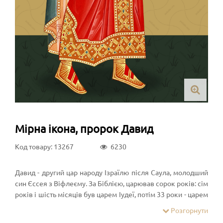
Мірна ікона, пророк Давид
Код товару: 13267
6230
Давид - другий цар народу Ізраїлю після Саула, молодший
син Єссея з Віфлеєму. За Біблією, царював сорок років: сім
років і шість місяців був царем Іудеї, потім 33 роки - царем
об'єднаного царства Ізраїлю та Іудеї
Розгорнути