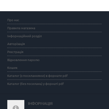
Про нас
Правила магазина
Інформаційний розділ
Авторізація
Реєстрація
Відновлення паролю
Кошик
Каталог (з посиланнями) в формате pdf
Каталог (без посилань) у форматі pdf
ІНФОРМАЦІЯ