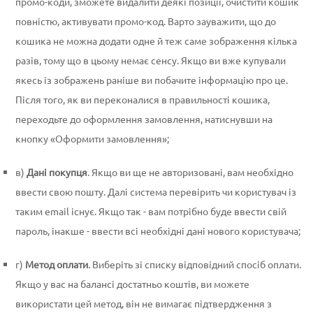
промо-коди, зможете видалити деякі позиції, очистити кошик
повністю, активувати промо-код. Варто зауважити, що до
кошика не можна додати одне й теж саме зображення кілька
разів, тому що в цьому немає сенсу. Якщо ви вже купували
якесь із зображень раніше ви побачите інформацію про це.
Після того, як ви переконалися в правильності кошика,
переходьте до оформлення замовлення, натиснувши на
кнопку «Оформити замовлення»;
в)
Дані покупця
. Якщо ви ще не авторизовані, вам необхідно
ввести свою пошту. Далі система перевірить чи користувач із
таким email існує. Якщо так - вам потрібно буде ввести свій
пароль, інакше - ввести всі необхідні дані нового користувача;
г)
Метод оплати
. Виберіть зі списку відповідний спосіб оплати.
Якщо у вас на балансі достатньо коштів, ви можете
використати цей метод, він не вимагає підтвердження з