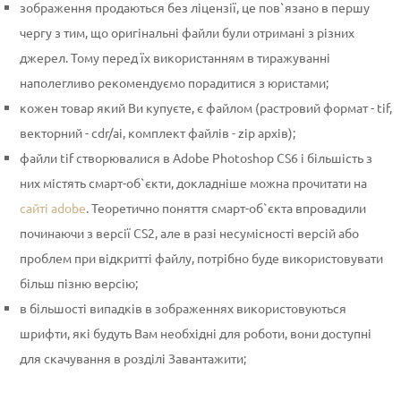
зображення продаються без ліцензії, це пов`язано в першу
чергу з тим, що оригінальні файли були отримані з різних
джерел. Тому перед їх використанням в тиражуванні
наполегливо рекомендуємо порадитися з юристами;
кожен товар який Ви купуєте, є файлом (растровий формат - tif,
векторний - cdr/ai, комплект файлів - zip архів);
файли tif створювалися в Adobe Photoshop CS6 і більшість з
них містять смарт-об`єкти, докладніше можна прочитати на
сайті adobe
. Теоретично поняття смарт-об`єкта впровадили
починаючи з версії CS2, але в разі несумісності версій або
проблем при відкритті файлу, потрібно буде використовувати
більш пізню версію;
в більшості випадків в зображеннях використовуються
шрифти, які будуть Вам необхідні для роботи, вони доступні
для скачування в розділі Завантажити;