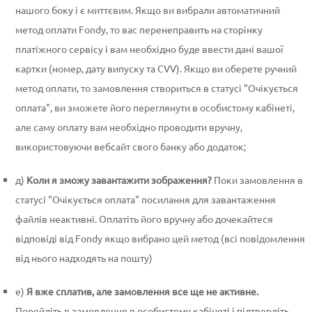
нашого боку і є миттєвим. Якщо ви вибрали автоматичний
метод оплати Fondy, то вас перенеправить на сторінку
платіжного сервісу і вам необхідно буде ввести дані вашої
картки (номер, дату випуску та CVV). Якщо ви оберете ручний
метод оплати, то замовлення створиться в статусі "Очікується
оплата", ви зможете його переглянути в особистому кабінеті,
але саму оплату вам необхідно проводити вручну,
використовуючи вебсайт свого банку або додаток;
д)
Коли я зможу завантажити зображення?
Поки замовлення в
статусі "Очікується оплата" посилання для завантаження
файлів неактивні. Оплатіть його вручну або дочекайтеся
відповіді від Fondy якщо вибрано цей метод (всі повідомлення
від нього надходять на пошту)
е)
Я вже сплатив, але замовлення все ще не активне.
Перейдіть в замовлення в особистому кабінеті і підтвердіть