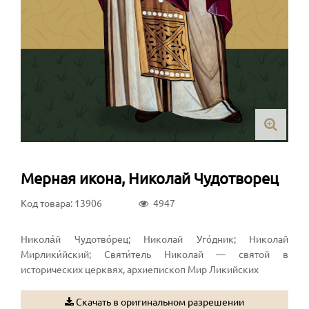
Мерная икона, Николай Чудотворец
Код товара: 13906
4947
Никола́й Чудотво́рец; Николай Уго́дник; Николай
Мирлики́йский; Святи́тель Николай — святой в
исторических церквях, архиепископ Мир Ликийских
Скачать в оригинальном разрешении