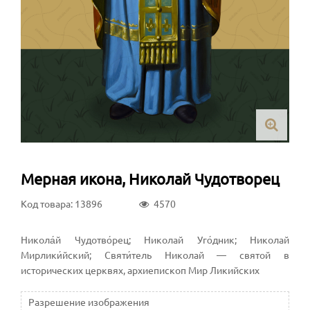
Мерная икона, Николай Чудотворец
Код товара: 13896
4570
Никола́й Чудотво́рец; Николай Уго́дник; Николай
Мирлики́йский; Святи́тель Николай — святой в
исторических церквях, архиепископ Мир Ликийских
Разрешение изображения