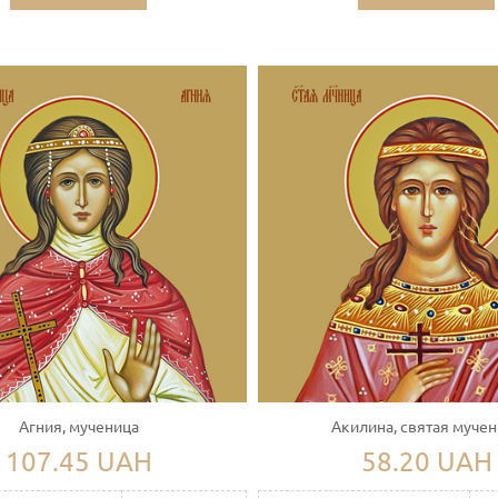
Агния, мученица
Акилина, святая муче
107.45 UAH
58.20 UAH