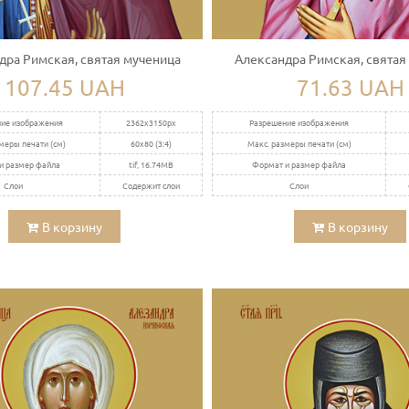
дра Римская, святая мученица
Александра Римская, святая
107.45 UAH
71.63 UAH
ие изображения
2362x3150px
Разрешение изображения
меры печати (см)
60x80 (3:4)
Макс. размеры печати (см)
и размер файла
tif, 16.74MB
Формат и размер файла
Слои
Содержит слои
Слои
В корзину
В корзину