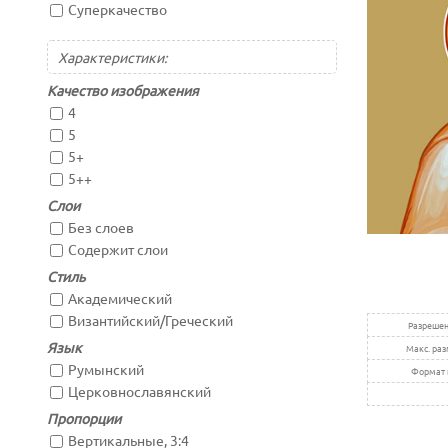
Суперкачество
Характеристики:
Качество изображения
4
5
5+
5++
Слои
Без слоев
Содержит слои
Стиль
Академический
Византийский/Греческий
Разрешен
Язык
Макс. раз
Румынский
Формат 
Церковнославянский
Пропорции
Вертикальные, 3:4