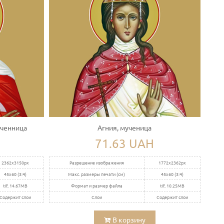
ученница
Агния, мученица
71.63 UAH
2362x3150px
Разрешение изображения
1772x2362px
45x60 (3:4)
Макс. размеры печати (см)
45x60 (3:4)
tif, 14.67MB
Формат и размер файла
tif, 10.25MB
Содержит слои
Слои
Содержит слои
В корзину