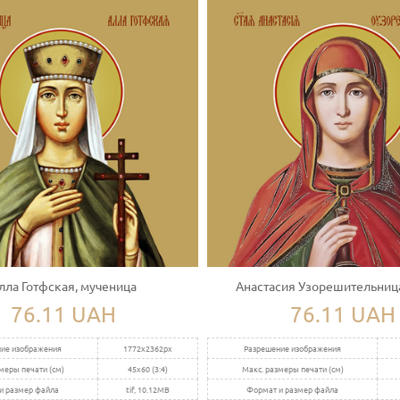
лла Готфская, мученица
Анастасия Узорешительница
76.11 UAH
76.11 UAH
ие изображения
1772x2362px
Разрешение изображения
меры печати (см)
45x60 (3:4)
Макс. размеры печати (см)
и размер файла
tif, 10.12MB
Формат и размер файла