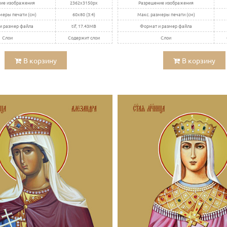
ие изображения
2362x3150px
Разрешение изображения
меры печати (см)
60x80 (3:4)
Макс. размеры печати (см)
и размер файла
tif, 17.43MB
Формат и размер файла
Слои
Содержит слои
Слои
В корзину
В корзину