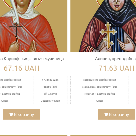
а Коринфская, святая мученица
Алипия, преподобна
67.16 UAH
71.63 UAH
ие изображения
1772x2362px
Разрешение изображения
меры печати (см)
45x60 (3:4)
Макс. размеры печати (см)
и размер файла
tif, 9.12MB
Формат и размер файла
Слои
Содержит слои
Слои
В корзину
В корзину