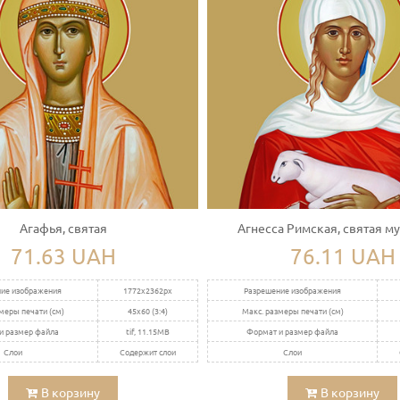
Агафья, святая
Агнесса Римская, святая м
71.63 UAH
76.11 UAH
ие изображения
1772x2362px
Разрешение изображения
меры печати (см)
45x60 (3:4)
Макс. размеры печати (см)
и размер файла
tif, 11.15MB
Формат и размер файла
Слои
Содержит слои
Слои
В корзину
В корзину