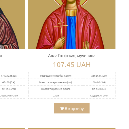
я
Алла Готфская, мученица
107.45 UAH
1772x2362px
Разрешение изображения
2362x3150px
45x60 (3:4)
Макс. размеры печати (см)
60x80 (3:4)
tif, 11.35MB
Формат и размер файла
tif, 15.05MB
Содержит слои
Слои
Содержит слои
В корзину