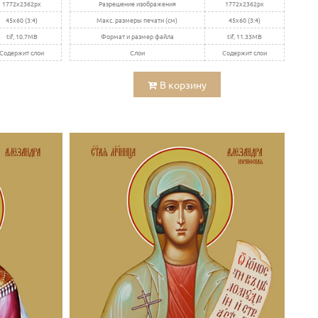
1772x2362px
Разрешение изображения
1772x2362px
45x60 (3:4)
Макс. размеры печати (см)
45x60 (3:4)
tif, 10.7MB
Формат и размер файла
tif, 11.33MB
Содержит слои
Слои
Содержит слои
В корзину