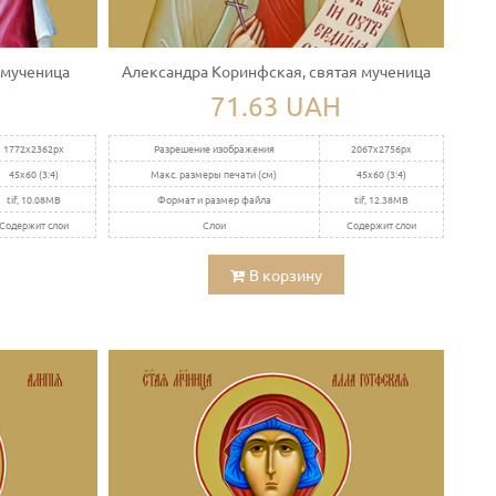
 мученица
Александра Коринфская, святая мученица
71.63 UAH
1772x2362px
Разрешение изображения
2067x2756px
45x60 (3:4)
Макс. размеры печати (см)
45x60 (3:4)
tif, 10.08MB
Формат и размер файла
tif, 12.38MB
Содержит слои
Слои
Содержит слои
В корзину