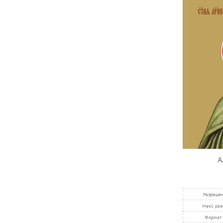
А
Разрешен
Макс. раз
Формат 