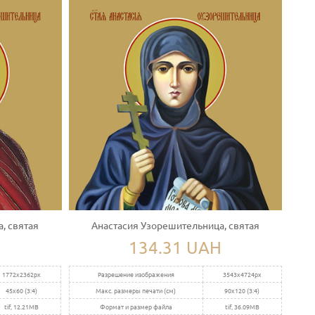
, святая
Анастасия Узорешительница, святая
134.31 UAH
1772x2362px
Разрешение изображения
3543x4724px
45x60 (3:4)
Макс. размеры печати (см)
90x120 (3:4)
tif, 12.21MB
Формат и размер файла
tif, 36.09MB