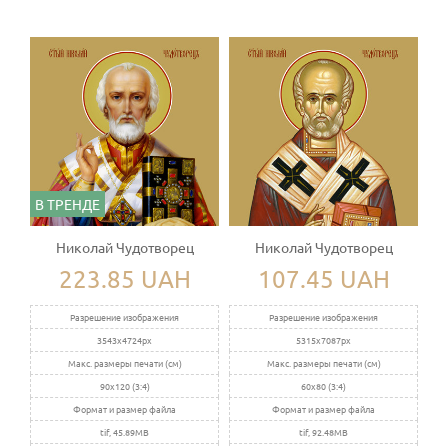
В ТРЕНДЕ
Николай Чудотворец
Николай Чудотворец
223.85 UAH
107.45 UAH
Разрешение изображения
Разрешение изображения
3543x4724px
5315x7087px
Макс. размеры печати (см)
Макс. размеры печати (см)
90x120 (3:4)
60x80 (3:4)
Формат и размер файла
Формат и размер файла
tif, 45.89MB
tif, 92.48MB