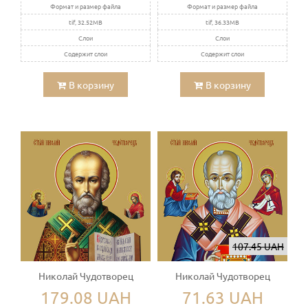
Формат и размер файла
Формат и размер файла
tif, 32.52MB
tif, 36.33MB
Слои
Слои
Содержит слои
Содержит слои
В корзину
В корзину
107.45 UAH
Николай Чудотворец
Николай Чудотворец
179.08 UAH
71.63 UAH