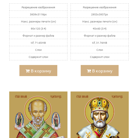
Разрешение изображения
Разрешение изображения
3839x5118px
2953x3937px
Макс. размеры печати (см)
Макс. размеры печати (см)
90x120 (3:4)
45x60 (3:4)
Формат и размер файла
Формат и размер файла
tif, 71.65MB
tif, 31.76MB
Слои
Слои
Содержит слои
Содержит слои
В корзину
В корзину