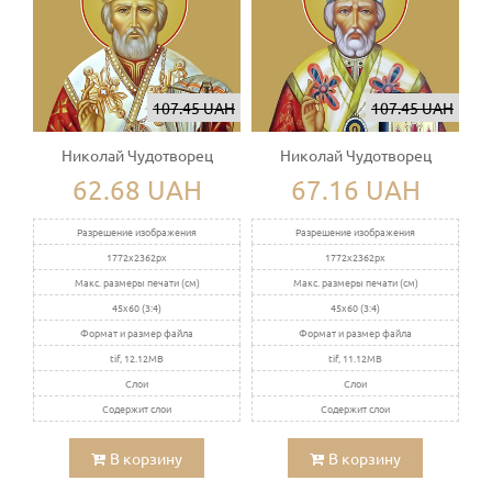
107.45 UAH
107.45 UAH
Николай Чудотворец
Николай Чудотворец
62.68 UAH
67.16 UAH
Разрешение изображения
Разрешение изображения
1772x2362px
1772x2362px
Макс. размеры печати (см)
Макс. размеры печати (см)
45x60 (3:4)
45x60 (3:4)
Формат и размер файла
Формат и размер файла
tif, 12.12MB
tif, 11.12MB
Слои
Слои
Содержит слои
Содержит слои
В корзину
В корзину