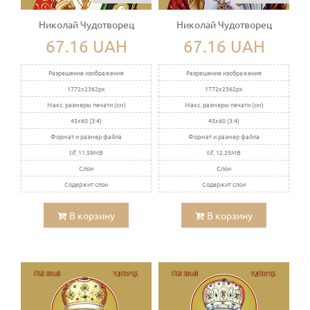
Николай Чудотворец
Николай Чудотворец
67.16 UAH
67.16 UAH
Разрешение изображения
Разрешение изображения
1772x2362px
1772x2362px
Макс. размеры печати (см)
Макс. размеры печати (см)
45x60 (3:4)
45x60 (3:4)
Формат и размер файла
Формат и размер файла
tif, 11.59MB
tif, 12.25MB
Слои
Слои
Содержит слои
Содержит слои
В корзину
В корзину