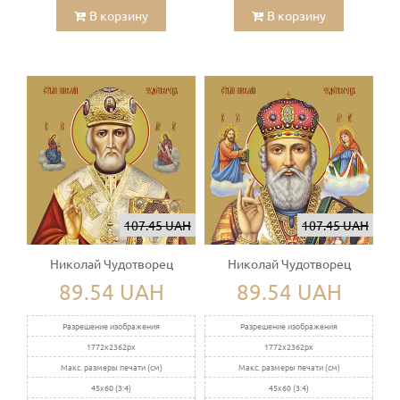
В корзину
В корзину
107.45 UAH
107.45 UAH
Николай Чудотворец
Николай Чудотворец
89.54 UAH
89.54 UAH
Разрешение изображения
Разрешение изображения
1772x2362px
1772x2362px
Макс. размеры печати (см)
Макс. размеры печати (см)
45x60 (3:4)
45x60 (3:4)