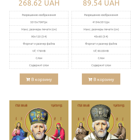
268.62 UAH
89.54 UAH
Разрешение изображения
Разрешение изображения
5315x7087px
4134x5512px
Макс. размеры печати (см)
Макс. размеры печати (см)
90x120 (3:4)
45x60 (3:4)
Формат и размер файла
Формат и размер файла
tif, 176MB
tif, 90.05MB
Слои
Слои
Содержит слои
Содержит слои
В корзину
В корзину