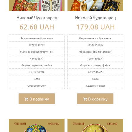
Николай Чудотворец
Николай Чудотворец
62.68 UAH
179.08 UAH
Разрешение изображения
Разрешение изображения
1772x2362px
4134x5512px
Макс. размеры печати (см)
Макс. размеры печати (см)
45x60 (3:4)
120x160 (3:4)
Формат и размер файла
Формат и размер файла
tif, 14.68MB
tif, 47.48MB
Слои
Слои
Содержит слои
Содержит слои
В корзину
В корзину