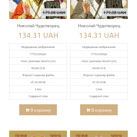
179.08 UAH
179.08 UAH
Николай Чудотворец
Николай Чудотворец
134.31 UAH
134.31 UAH
Разрешение изображения
Разрешение изображения
1772x2362px
1772x2362px
Макс. размеры печати (см)
Макс. размеры печати (см)
45x60 (3:4)
45x60 (3:4)
Формат и размер файла
Формат и размер файла
tif, 64.45MB
tif, 65.2MB
Слои
Слои
Содержит слои
Содержит слои
В корзину
В корзину