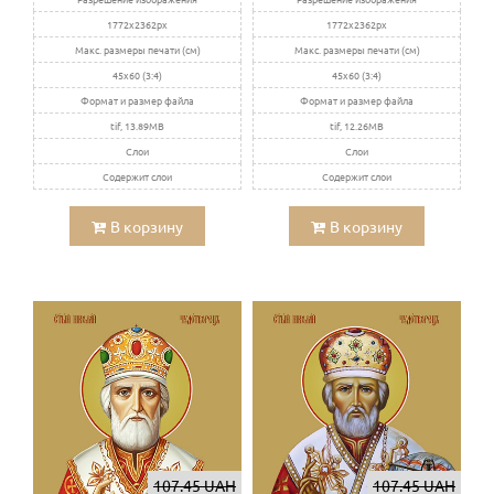
1772x2362px
1772x2362px
Макс. размеры печати (см)
Макс. размеры печати (см)
45x60 (3:4)
45x60 (3:4)
Формат и размер файла
Формат и размер файла
tif, 13.89MB
tif, 12.26MB
Слои
Слои
Содержит слои
Содержит слои
В корзину
В корзину
107.45 UAH
107.45 UAH