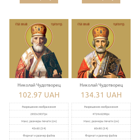
Николай Чудотворец
Николай Чудотворец
102.97 UAH
134.31 UAH
Разрешение изображения
Разрешение изображения
2953x3937px
4724x6299px
Макс. размеры печати (см)
Макс. размеры печати (см)
45x60 (3:4)
60x80 (3:4)
Формат и размер файла
Формат и размер файла