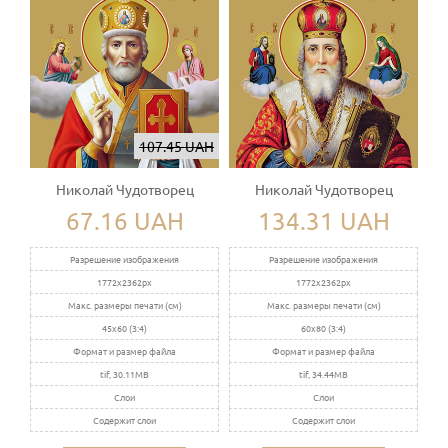
107.45 UAH
Николай Чудотворец
Николай Чудотворец
67.16 UAH
134.31 UAH
Разрешение изображения
Разрешение изображения
1772x2362px
1772x2362px
Макс. размеры печати (см)
Макс. размеры печати (см)
45x60 (3:4)
60x80 (3:4)
Формат и размер файла
Формат и размер файла
tif, 30.11MB
tif, 34.44MB
Слои
Слои
Содержит слои
Содержит слои