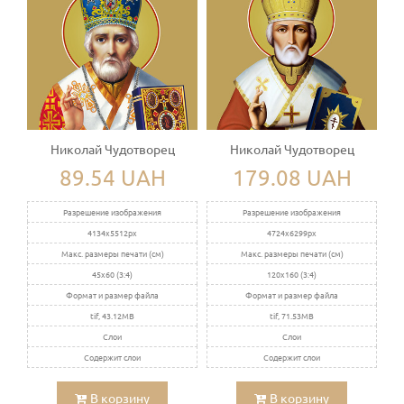
Николай Чудотворец
Николай Чудотворец
89.54 UAH
179.08 UAH
Разрешение изображения
Разрешение изображения
4134x5512px
4724x6299px
Макс. размеры печати (см)
Макс. размеры печати (см)
45x60 (3:4)
120x160 (3:4)
Формат и размер файла
Формат и размер файла
tif, 43.12MB
tif, 71.53MB
Слои
Слои
Содержит слои
Содержит слои
В корзину
В корзину