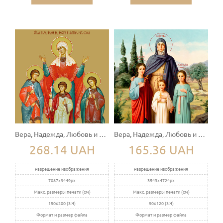
Вера, Надежда, Любовь и София
Вера, Надежда, Любовь и София
268.14 UAH
165.36 UAH
Разрешение изображения
Разрешение изображения
7087x9449px
3543x4724px
Макс. размеры печати (см)
Макс. размеры печати (см)
150x200 (3:4)
90x120 (3:4)
Формат и размер файла
Формат и размер файла