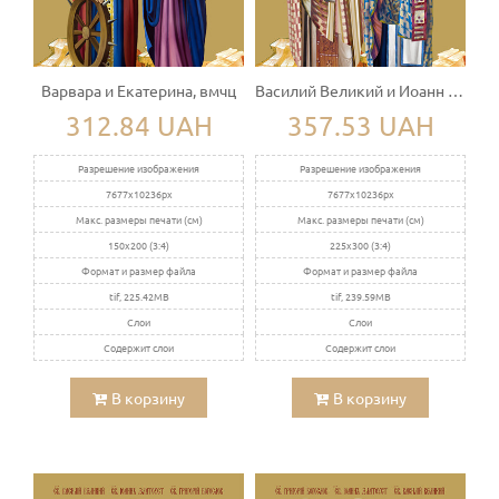
Варвара и Екатерина, вмчц
Василий Великий и Иоанн Златоуст
312.84 UAH
357.53 UAH
Разрешение изображения
Разрешение изображения
7677x10236px
7677x10236px
Макс. размеры печати (см)
Макс. размеры печати (см)
150x200 (3:4)
225x300 (3:4)
Формат и размер файла
Формат и размер файла
tif, 225.42MB
tif, 239.59MB
Слои
Слои
Содержит слои
Содержит слои
В корзину
В корзину