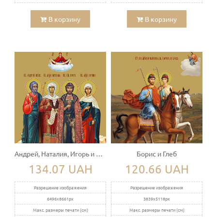
В корзину
В корзину
Андрей, Наталия, Игорь и Ирина
Борис и Глеб
134.07 UAH
120.66 UAH
Разрешение изображения
Разрешение изображения
6496x8661px
3839x5118px
Макс. размеры печати (см)
Макс. размеры печати (см)