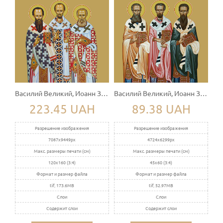
Василий Великий, Иоанн Златоуст, Григорий Богослов
Василий Великий, Иоанн Златоуст, Григорий Богослов
223.45 UAH
89.38 UAH
Разрешение изображения
Разрешение изображения
7087x9449px
4724x6299px
Макс. размеры печати (см)
Макс. размеры печати (см)
120x160 (3:4)
45x60 (3:4)
Формат и размер файла
Формат и размер файла
tif, 173.6MB
tif, 52.97MB
Слои
Слои
Содержит слои
Содержит слои