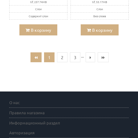
tif, 257.74MB
tif, 53.17MB
Слои
Слои
Содержит слои
Без слоев
В корзину
В корзину
...
1
2
3
О нас
Правила магазина
Информационный раздел
Авторизация