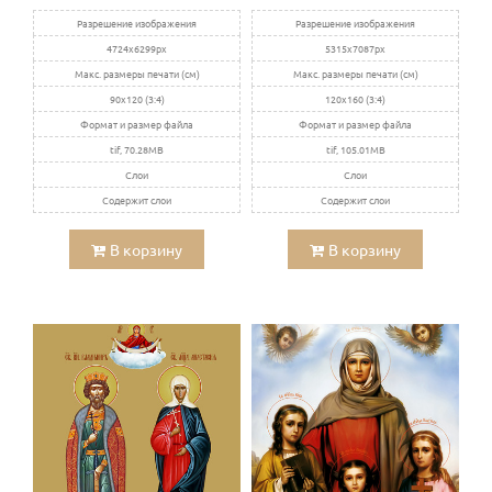
Разрешение изображения
Разрешение изображения
4724x6299px
5315x7087px
Макс. размеры печати (см)
Макс. размеры печати (см)
90x120 (3:4)
120x160 (3:4)
Формат и размер файла
Формат и размер файла
tif, 70.28MB
tif, 105.01MB
Слои
Слои
Содержит слои
Содержит слои
В корзину
В корзину