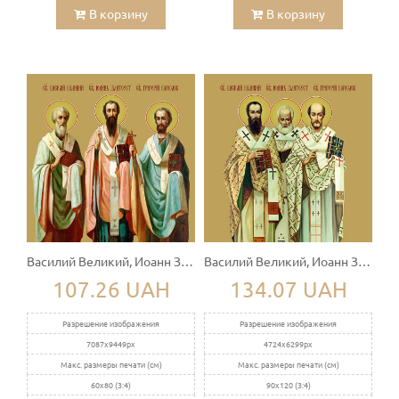
В корзину
В корзину
Василий Великий, Иоанн Златоуст, Григорий Богослов
Василий Великий, Иоанн Златоуст, Григорий Богослов
107.26 UAH
134.07 UAH
Разрешение изображения
Разрешение изображения
7087x9449px
4724x6299px
Макс. размеры печати (см)
Макс. размеры печати (см)
60x80 (3:4)
90x120 (3:4)