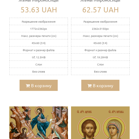
53.63 UAH
62.57 UAH
Разрешение изображения
Разрешение изображения
1772x2362px
2362x3150px
Макс. размеры печати (см)
Макс. размеры печати (см)
45x60 (3:4)
45x60 (3:4)
Формат и размер файла
Формат и размер файла
tif, 12.5MB
tif, 19.29MB
Слои
Слои
Без слоев
Без слоев
В корзину
В корзину