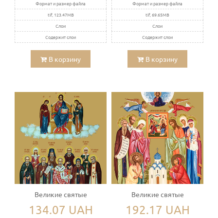
Формат и размер файла
Формат и размер файла
tif, 123.47MB
tif, 69.65MB
Слои
Слои
Содержит слои
Содержит слои
В корзину
В корзину
Великие святые
Великие святые
134.07 UAH
192.17 UAH