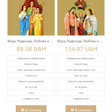
Вера, Надежда, Любовь и София
Вера, Надежда, Любовь и София
89.38 UAH
134.07 UAH
Разрешение изображения
Разрешение изображения
3543x4724px
3543x4724px
Макс. размеры печати (см)
Макс. размеры печати (см)
45x60 (3:4)
90x120 (3:4)
Формат и размер файла
Формат и размер файла
tif, 75.31MB
tif, 46.83MB
Слои
Слои
Содержит слои
Содержит слои
В корзину
В корзину