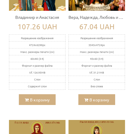
Владимир и Анастасия
Вера, Надежда, Любовь и София
107.26 UAH
67.04 UAH
Разрешение изображения
Разрешение изображения
4724x6299px
3543x4724px
Макс. размеры печати (см)
Макс. размеры печати (см)
60x80 (3:4)
45x60 (3:4)
Формат и размер файла
Формат и размер файла
tif, 126.95MB
tif, 31.21MB
Слои
Слои
Содержит слои
Без слоев
В корзину
В корзину