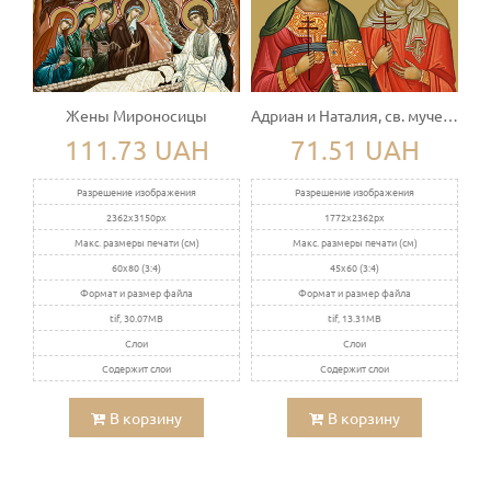
Жены Мироносицы
Адриан и Наталия, св. мученики
111.73 UAH
71.51 UAH
Разрешение изображения
Разрешение изображения
2362x3150px
1772x2362px
Макс. размеры печати (см)
Макс. размеры печати (см)
60x80 (3:4)
45x60 (3:4)
Формат и размер файла
Формат и размер файла
tif, 30.07MB
tif, 13.31MB
Слои
Слои
Содержит слои
Содержит слои
В корзину
В корзину