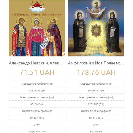
Александр Невский, Александр Свирский и Ирина
Амфилохий и Иов Почаевские, преподобные
71.51 UAH
178.76 UAH
Разрешение изображения
Разрешение изображения
2362x3150px
5906x7874px
Макс. размеры печати (см)
Макс. размеры печати (см)
45x60 (3:4)
120x160 (3:4)
Формат и размер файла
Формат и размер файла
tif, 83.17MB
tif, 84.31MB
Слои
Слои
Содержит слои
Без слоев