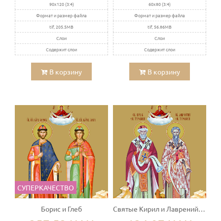
90x120 (3:4)
60x80 (3:4)
Формат и размер файла
Формат и размер файла
tif, 205.5MB
tif, 56.86MB
Слои
Слои
Содержит слои
Содержит слои
В корзину
В корзину
СУПЕРКАЧЕСТВО
Борис и Глеб
Святые Кирил и Лаврений Туровские