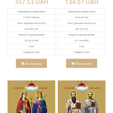
357.53 UAH
134.07 UAH
Разрешение изображения
Разрешение изображения
11220x14961px
4134x5512px
Макс. размеры печати (см)
Макс. размеры печати (см)
225x300 (3:4)
90x120 (3:4)
Формат и размер файла
Формат и размер файла
tif, 421.67MB
tif, 118.44MB
Слои
Слои
Содержит слои
Содержит слои
В корзину
В корзину