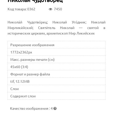
Код товара: 0362
7450
Никола́й Чудотво́рец; Николай Уго́дник; Николай
Мирлики́йский; Святи́тель Николай — святой в
исторических церквях, архиепископ Мир Ликийских
Разрешение изображения
1772x2362px
Макс. размеры печати (см)
45x60 (3:4)
Формат и размер файла
tif, 12.12MB
Слои
Содержит слои
Качество изображения
:
4