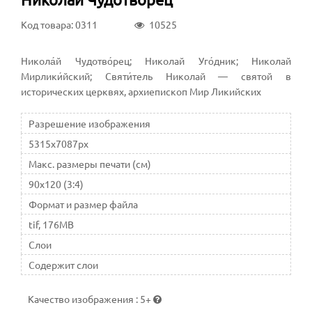
Код товара: 0311
10525
Никола́й Чудотво́рец; Николай Уго́дник; Николай
Мирлики́йский; Святи́тель Николай — святой в
исторических церквях, архиепископ Мир Ликийских
Разрешение изображения
5315x7087px
Макс. размеры печати (см)
90x120 (3:4)
Формат и размер файла
tif, 176MB
Слои
Содержит слои
Качество изображения
:
5+