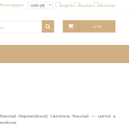
 Регистрация
шт
(
0
)
; Николай Мирлики́йский; Святи́тель Николай — святой в
икийских