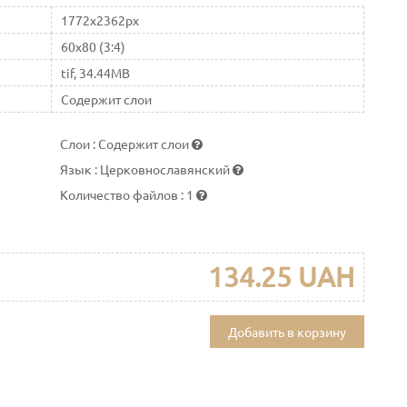
1772x2362px
60x80 (3:4)
tif, 34.44MB
Содержит слои
Слои
:
Содержит слои
Язык
:
Церковнославянский
Количество файлов
:
1
134.25 UAH
Добавить в корзину