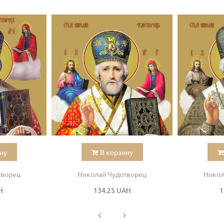
ну
В корзину
творец
Николай Чудотворец
Никол
H
134.25 UAH
1