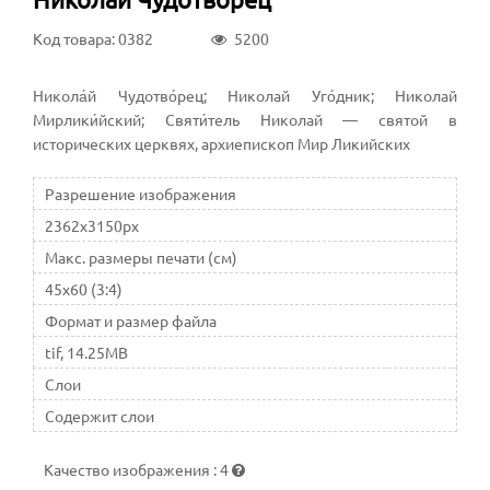
Код товара: 0382
5200
Никола́й Чудотво́рец; Николай Уго́дник; Николай
Мирлики́йский; Святи́тель Николай — святой в
исторических церквях, архиепископ Мир Ликийских
Разрешение изображения
2362x3150px
Макс. размеры печати (см)
45x60 (3:4)
Формат и размер файла
tif, 14.25MB
Слои
Содержит слои
Качество изображения
:
4