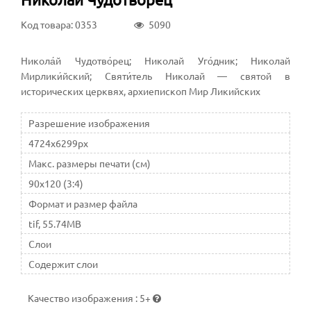
Код товара: 0353
5090
Никола́й Чудотво́рец; Николай Уго́дник; Николай
Мирлики́йский; Святи́тель Николай — святой в
исторических церквях, архиепископ Мир Ликийских
Разрешение изображения
4724x6299px
Макс. размеры печати (см)
90x120 (3:4)
Формат и размер файла
tif, 55.74MB
Слои
Содержит слои
Качество изображения
:
5+