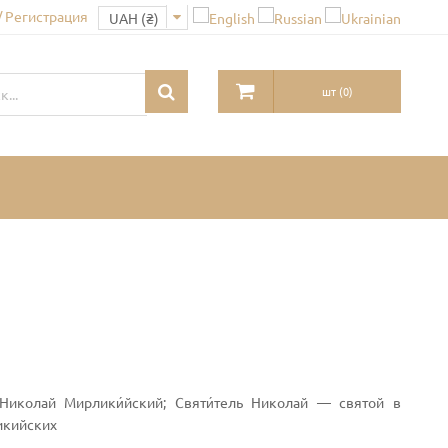
/ Регистрация
шт
(
0
)
; Николай Мирлики́йский; Святи́тель Николай — святой в
икийских