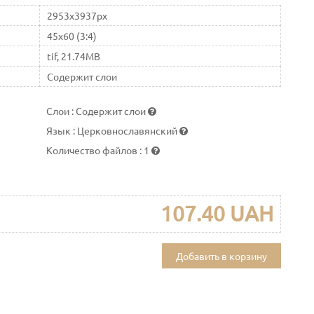
2953x3937px
45x60 (3:4)
tif, 21.74MB
Содержит слои
Слои
:
Содержит слои
Язык
:
Церковнославянский
Количество файлов
:
1
107.40 UAH
Добавить в корзину