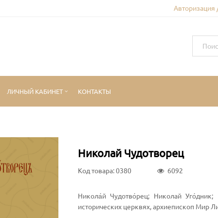
Авторизация 
ЛИЧНЫЙ КАБИНЕТ
КОНТАКТЫ
Николай Чудотворец
Код товара: 0380
6092
Никола́й Чудотво́рец; Николай Уго́дник
исторических церквях, архиепископ Мир Л