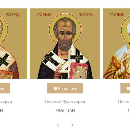
ну
В корзину
творец
Николай Чудотворец
Никол
AH
89.50 UAH
1