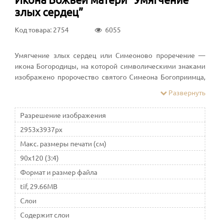
злых сердец”
Код товара: 2754
6055
Умягчение злых сердец или Симеоново проречение —
икона Богородицы, на которой символическими знаками
изображено пророчество святого Симеона Богоприимца,
произнесенное им в Иерусалимском храме в день
Развернуть
Сретения Господня
Разрешение изображения
2953x3937px
Макс. размеры печати (см)
90x120 (3:4)
Формат и размер файла
tif, 29.66MB
Слои
Содержит слои