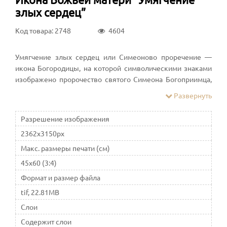
злых сердец”
Код товара: 2748
4604
Умягчение злых сердец или Симеоново проречение —
икона Богородицы, на которой символическими знаками
изображено пророчество святого Симеона Богоприимца,
произнесенное им в Иерусалимском храме в день
Развернуть
Сретения Господня
Разрешение изображения
2362x3150px
Макс. размеры печати (см)
45x60 (3:4)
Формат и размер файла
tif, 22.81MB
Слои
Содержит слои