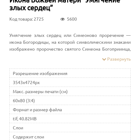
злых сердец”
Код товара: 2725
5600
Умягчение злых сердец или Симеоново проречение —
икона Богородицы, на которой символическими знаками
изображено пророчество святого Симеона Богоприимца,
произнесенное им в Иерусалимском храме в день
Развернуть
Сретения Господня
Разрешение изображения
3543x4724px
Макс. размеры печати (см)
60x80 (3:4)
Формат и размер файла
tif, 40.82MB
Слои
Содержит слои