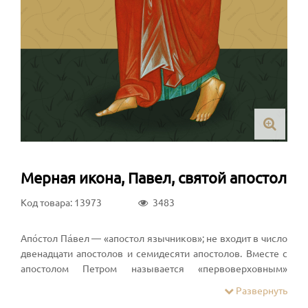
Мерная икона, Павел, святой апостол
Код товара: 13973
3483
Апо́стол Па́вел — «апостол язычников»; не входит в число
двенадцати апостолов и семидесяти апостолов. Вместе с
апостолом Петром называется «первоверховным»
апостолом. Как воинствующий фарисей, Савл участвовал в
Развернуть
преследовании первых христиан