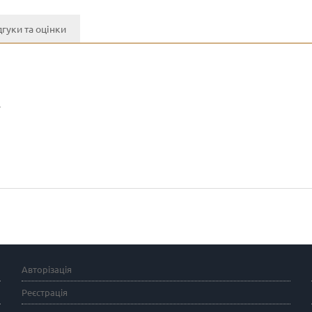
дгуки та оцінки
y
Авторізація
Реєстрація