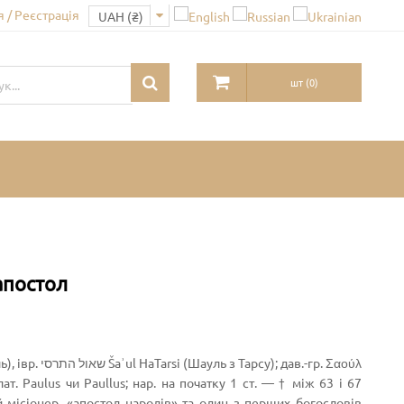
 / Реєстрація
шт
(
0
)
 апостол
 лат. Paulus чи Paullus; нар. на початку 1 ст. — † між 63 і 67
місіонер, «апостол народів» та один з перших богословів