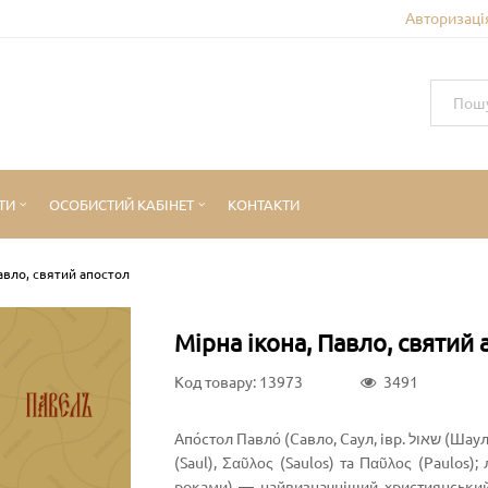
Авторизація
ТИ
ОСОБИСТИЙ КАБІНЕТ
КОНТАКТИ
Павло, святий апостол
Мірна ікона, Павло, святий
Код товару: 13973
3491
Апо́стол Павло́ (Савло, Саул, івр. שאול‎ (Шауль), івр. שאול התרסי‎ Šaʾul HaTarsi (Шауль з Тарсу); дав.-гр. Σαούλ
(Saul), Σαῦλος (Saulos) та Παῦλος (Paulos);
роками) — найвизначніший християнський 