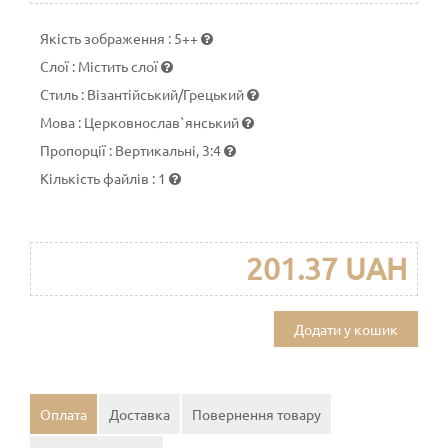
Якість зображення
:
5++
Слої
:
Містить слої
Стиль
:
Візантійський/Грецький
Мова
:
Церковнослав`янський
Пропорції
:
Вертикальні, 3:4
Кількість файлів
:
1
201.37 UAH
Додати у кошик
Оплата
Доставка
Повернення товару