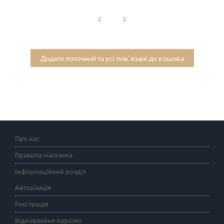
Додати поточний та усі пов`язані до кошика
Про нас
Правила магазина
Інформаційний розділ
Авторізація
Реєстрація
Відновлення паролю