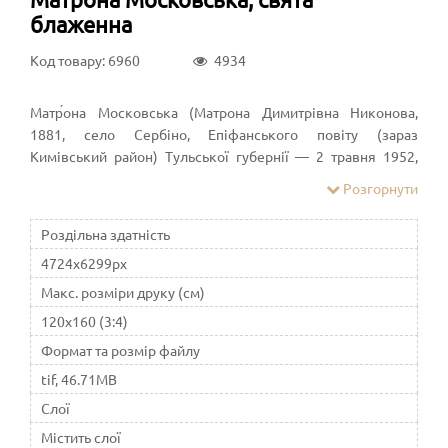
блаженна
Код товару: 6960
4934
Матр́она Московська (Матрона Димитрівна Никонова,
1881, село Сербіно, Епіфанського повіту (зараз
Кимівський район) Тульської губернії — 2 травня 1952,
Москва) — свята Російської Православної Церкви.
Розгорнути
Роздільна здатність
4724x6299px
Макс. розміри друку (см)
120x160 (3:4)
Формат та розмір файлу
tif, 46.71MB
Слої
Містить слої