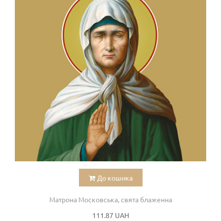
До кошика
Матрона Московська, свята блаженна
111.87 UAH