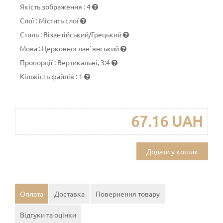
Якість зображення
:
4
Слої
:
Містить слої
Стиль
:
Візантійський/Грецький
Мова
:
Церковнослав`янський
Пропорції
:
Вертикальні, 3:4
Кількість файлів
:
1
67.16 UAH
Додати у кошик
Оплата
Доставка
Повернення товару
Відгуки та оцінки