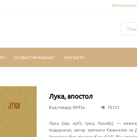
Авторизація 
ТИ
ОСОБИСТИЙ КАБІНЕТ
КОНТАКТИ
Лука, апостол
Код товару: 0045a
10122
Лука (івр. לוקא‎, грец. Λουκᾶς) — євангеліст, супутник св. апостола Павла в його апостольських
подорожах, автор третього Євангелія та Д
ймовірно був лікарем Кол. 4:14). Він описав