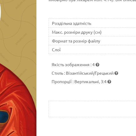
апостолом Павлом у книзі Діянь святих Апо
другій своїй книзі, що ввійшла до Святого П
Роздільна здатність
Макс. розміри друку (см)
Формат та розмір файлу
Слої
Якість зображення
:
4
Стиль
:
Візантійський/Грецький
Пропорції
:
Вертикальні, 3:4