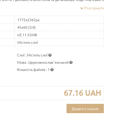
столів. Декілька вісток про своє життя подає сам св. Лука в
Розгорнути
исьма тобто в Діяннях Апостолів, а інші дані є з Передання.
1772x2362px
45x60 (3:4)
tif, 11.55MB
Містить слої
Слої
:
Містить слої
Мова
:
Церковнослав`янський
Кількість файлів
:
1
67.16 UAH
Додати у кошик