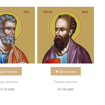
До кошика
До кошика
ро, апостол
Павло, апостол
67.16 UAH
67.16 UAH