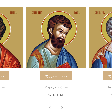
ика
До кошика
тол
Марк, апостол
Пет
H
67.16 UAH