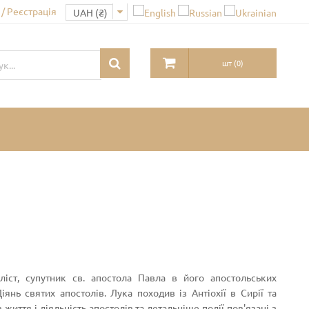
/ Реєстрація
шт
(
0
)
іянь святих апостолів. Лука походив із Антіохії в Сирії та
 життя і діяльність апостолів та детальніше події пов'язані з