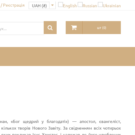
/ Реєстрація
шт
(
0
)
 кількох творів Нового Завіту. За свідченням всіх чотирьох
в, яких покликав Ісус Христос, і належав до його улюблених