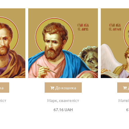
ка
До кошика
ліст
Марк, євангеліст
Матві
H
67.16 UAH
6