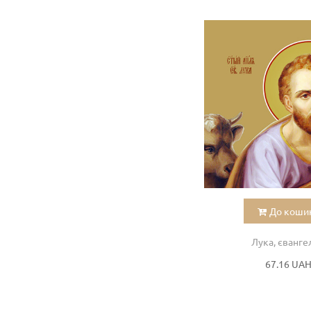
До коши
Лука, єванге
67.16 UA