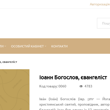
Авторизація 
ТИ
ОСОБИСТИЙ КАБІНЕТ
КОНТАКТИ
, євангеліст
Іоанн Богослов, євангеліст
Код товару: 0060
4783
Іва́н (Іоа́н) Богосло́в (івр. יוחנן‎ — Йоганан, «Бог щедрий у благодаті») — апостол, євангеліст,
християнський святий, проповідник, автор
Євангелій, Іоан був одним із 12 апостолі