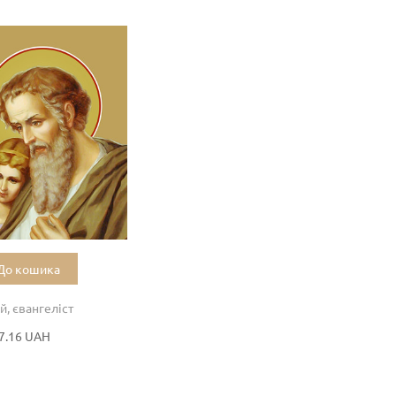
До кошика
й, євангеліст
7.16 UAH