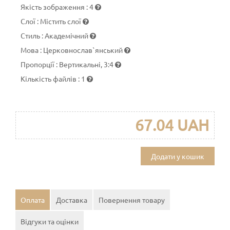
Якість зображення
:
4
Слої
:
Містить слої
Стиль
:
Академічний
Мова
:
Церковнослав`янський
Пропорції
:
Вертикальні, 3:4
Кількість файлів
:
1
67.04 UAH
Додати у кошик
Оплата
Доставка
Повернення товару
Відгуки та оцінки