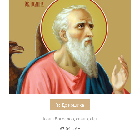
До кошика
Іоанн Богослов, євангеліст
67.04 UAH