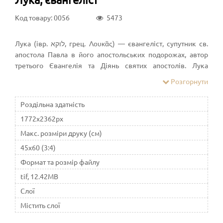
Код товару: 0056
5473
Лука (івр. לוקא‎, грец. Λουκᾶς) — євангеліст, супутник св.
апостола Павла в його апостольських подорожах, автор
третього Євангелія та Діянь святих апостолів. Лука
походив із Антіохії в Сирії та ймовірно був лікарем Кол.
Розгорнути
4:14). Він описав життя і діяльність апостолів та
детальніше події пов'язані з апостолом Павлом у книзі
Роздільна здатність
Діянь святих Апостолів. Декілька вісток про своє життя
1772x2362px
подає сам св. Лука в другій своїй книзі, що ввійшла до
Святого Письма тобто в Діяннях Апостолів, а інші дані є з
Макс. розміри друку (см)
Передання.
45x60 (3:4)
Формат та розмір файлу
tif, 12.42MB
Слої
Містить слої