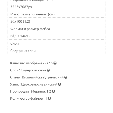
этого никто пока доказать не смог. Считается, что икона,
3543x7087px
находящаяся в соборе, сочетает в себе два прообраза:
иконы Царь Славы и Великий Архиерей
Макс. размеры печати (см)
50x100 (1:2)
Формат и размер файла
tif, 97.14MB
Слои
Содержит слои
Качество изображения
:
5
Слои
:
Содержит слои
Стиль
:
Византийский/Греческий
Язык
:
Церковнославянский
Пропорции
:
Мерные, 1:2
Количество файлов
:
1