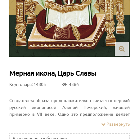
Мерная икона, Царь Славы
Код товара: 14805
4366
Создателем образа предположительно считается первый
русский иконописей Алипий Печерский, живший
примерно в VII веке. Одно это предположение делает
икону бесценной для всего православного мира. Есть
Развернуть
домыслы, что эта работа хранится в Успенском соборе
Московского Кремля под названием «Предста Царица», но
Разрешение изображения