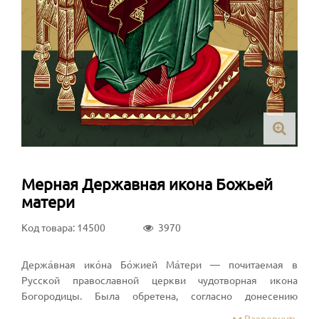
Мерная Державная икона Божьей
матери
Код товара: 14500
3970
Держа́вная ико́на Бо́жией Ма́тери — почитаемая в
Русской православной церкви чудотворная икона
Богородицы. Была обретена, согласно донесению
митрополита Московского Тихона, 2 марта 1917 года в
Развернуть