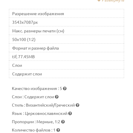
подвале Вознесенской церкви монаршего села
Коломенского. Празднование иконе совершается в день
Разрешение изображения
её явления — 2 марта
3543x7087px
Макс. размеры печати (см)
50x100 (1:2)
Формат и размер файла
tif, 77.45MB
Слои
Содержит слои
Качество изображения
:
5
Слои
:
Содержит слои
Стиль
:
Византийский/Греческий
Язык
:
Церковнославянский
Пропорции
:
Мерные, 1:2
Количество файлов
:
1