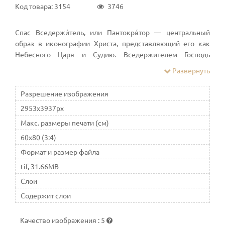
Код товара: 3154
3746
Спас Вседержи́тель, или Пантокра́тор — центральный
образ в иконографии Христа, представляющий его как
Небесного Царя и Судию. Вседержителем Господь
многократно именуется в Ветхом и Новом Завете.
Развернуть
Спаситель может изображаться в рост, сидя на троне, по
пояс, или погрудно
Разрешение изображения
2953x3937px
Макс. размеры печати (см)
60x80 (3:4)
Формат и размер файла
tif, 31.66MB
Слои
Содержит слои
Качество изображения
:
5