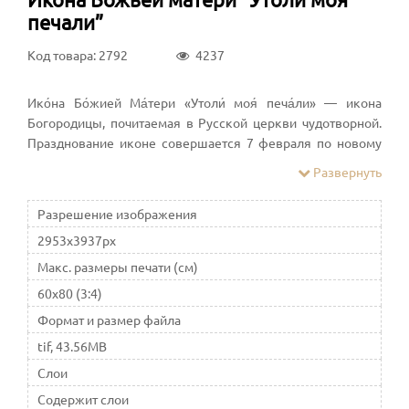
печали”
Код товара: 2792
4237
Ико́на Бо́жией Ма́тери «Утоли́ моя́ печа́ли» — икона
Богородицы, почитаемая в Русской церкви чудотворной.
Празднование иконе совершается 7 февраля по новому
стилю
Развернуть
Разрешение изображения
2953x3937px
Макс. размеры печати (см)
60x80 (3:4)
Формат и размер файла
tif, 43.56MB
Слои
Содержит слои