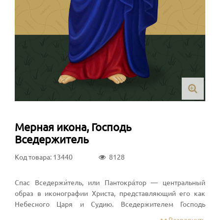
Мерная икона, Господь
Вседержитель
Код товара: 13440
8128
Спас Вседержи́тель, или Пантокра́тор — центральный
образ в иконографии Христа, представляющий его как
Небесного Царя и Судию. Вседержителем Господь
многократно именуется в Ветхом и Новом Завете.
Развернуть