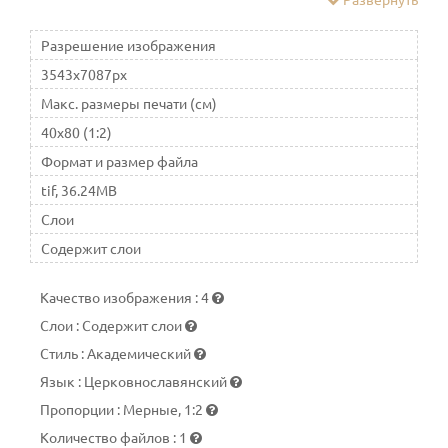
Спаситель может изображаться в рост, сидя на троне, по
пояс, или погрудно
Разрешение изображения
3543x7087px
Макс. размеры печати (см)
40x80 (1:2)
Формат и размер файла
tif, 36.24MB
Слои
Содержит слои
Качество изображения
:
4
Слои
:
Содержит слои
Стиль
:
Академический
Язык
:
Церковнославянский
Пропорции
:
Мерные, 1:2
Количество файлов
:
1