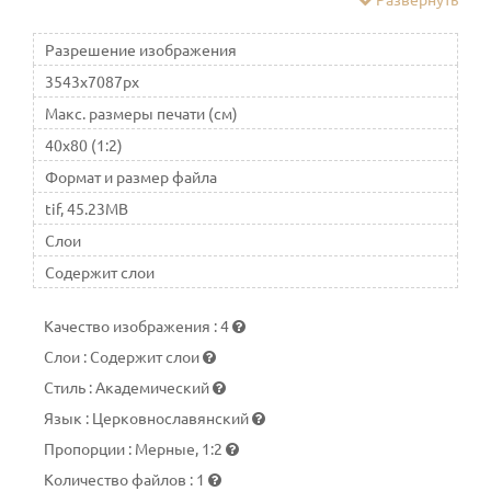
других почитается как Богоро́дица, Царица Небесная
Разрешение изображения
3543x7087px
Макс. размеры печати (см)
40x80 (1:2)
Формат и размер файла
tif, 45.23MB
Слои
Содержит слои
Качество изображения
:
4
Слои
:
Содержит слои
Стиль
:
Академический
Язык
:
Церковнославянский
Пропорции
:
Мерные, 1:2
Количество файлов
:
1