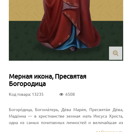
Мерная икона, Пресвятая
Богородица
Код товара: 13235
6508
Богоро́дица, Богома́терь, Де́ва Мари́я, Пресвята́я Де́ва,
Мадо́нна — в христианстве земная мать Иисуса Христа,
одна из самых почитаемых личностей и величайшая из
христианских святых. В исторических церквях и ряде
Развернуть