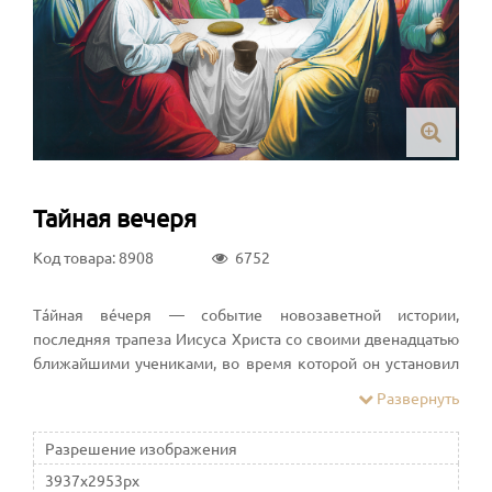
Тайная вечеря
Код товара: 8908
6752
Тáйная вéчеря — событие новозаветной истории,
последняя трапеза Иисуса Христа со своими двенадцатью
ближайшими учениками, во время которой он установил
таинство Евхаристии, преподал заповеди о смирении и
Развернуть
христианской любви, предсказал предательство одного из
учеников и будущие судьбы христианской церкви и всего
Разрешение изображения
мира
3937x2953px