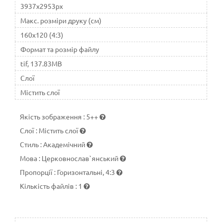
3937x2953px
Макс. розміри друку (см)
160x120 (4:3)
Формат та розмір файлу
tif, 137.83MB
Слої
Містить слої
Якість зображення
:
5++
Слої
:
Містить слої
Стиль
:
Академічний
Мова
:
Церковнослав`янський
Пропорції
:
Горизонтальні, 4:3
Кількість файлів
:
1