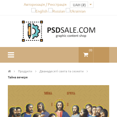
Авторизація / Реєстрація
(
0
)
Продукти
Дванадесяті свята та сюжети
Тайна вечеря