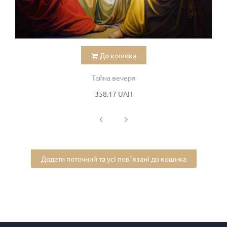
До кошика
Тайна вечеря
358.17 UAH
Додати поточний та усі пов`язані до кошика