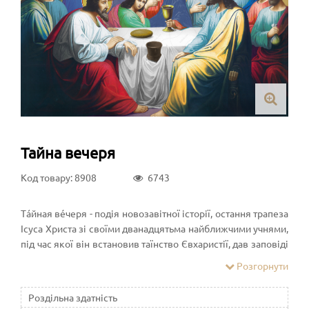
Тайна вечеря
Код товару: 8908
6743
Тáйная вéчеря - подія новозавітної історії, остання трапеза
Ісуса Христа зі своїми дванадцятьма найближчими учнями,
під час якої він встановив таїнство Євхаристії, дав заповіді
про смирення і християнської любові, передбачив зраду
Розгорнути
одного з учнів і майбутні долі християнської церкви і
всього світу
Роздільна здатність