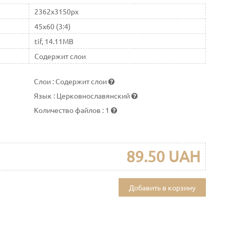
2362x3150px
45x60 (3:4)
tif, 14.11MB
Содержит слои
Слои
:
Содержит слои
Язык
:
Церковнославянский
Количество файлов
:
1
89.50 UAH
Добавить в корзину