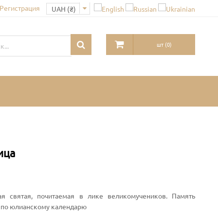
 Регистрация
шт
(
0
)
ица
я святая, почитаемая в лике великомучеников. Память
я по юлианскому календарю