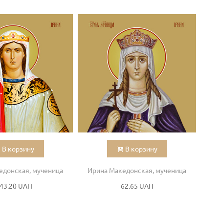
В корзину
В корзину
едонская, мученица
Ирина Македонская, мученица
Ир
43.20 UAH
62.65 UAH