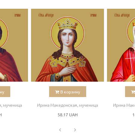
ну
В корзину
, мученица
Ирина Македонская, мученица
Ирина Мак
H
58.17 UAH
1