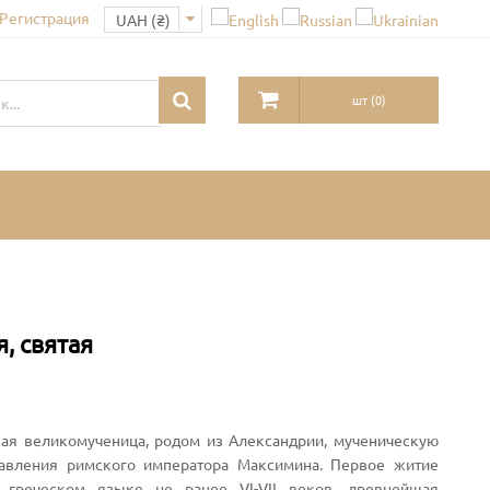
 Регистрация
шт
(
0
)
, святая
ская великомученица, родом из Александрии, мученическую
равления римского императора Максимина. Первое житие
 греческом языке не ранее VI-VII веков, древнейшая