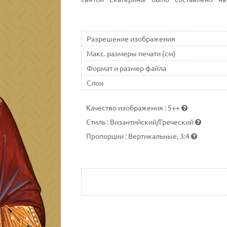
сохранившаяся рукопись относится к VIII в
Разрешение изображения
Макс. размеры печати (см)
Формат и размер файла
Слои
Качество изображения
:
5++
Стиль
:
Византийский/Греческий
Пропорции
:
Вертикальные, 3:4