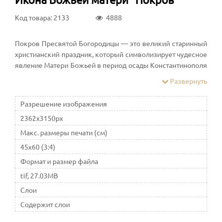
Код товара: 2133
4888
Покров Пресвятой Богородицы — это великий старинный
христианский праздник, который символизирует чудесное
явление Матери Божьей в период осады Константинополя
в Влахернском храме. Этот праздник еще означает
Развернуть
знамение о благодати Господа
Разрешение изображения
2362x3150px
Макс. размеры печати (см)
45x60 (3:4)
Формат и размер файла
tif, 27.03MB
Слои
Содержит слои