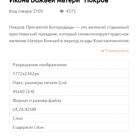
Код товара: 2105
4575
Покров Пресвятой Богородицы — это великий старинный
христианский праздник, который символизирует чудесное
явление Матери Божьей в период осады Константинополя
в Влахернском храме. Этот праздник еще означает
Развернуть
знамение о благодати Господа
Разрешение изображения
1772x2362px
Макс. размеры печати (см)
45x60 (3:4)
Формат и размер файла
tif, 26.42MB
Слои
Содержит слои