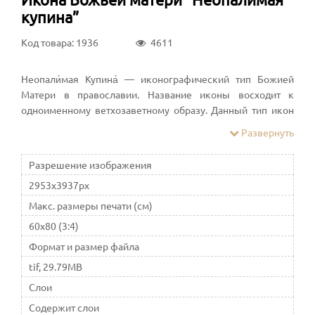
купина”
Код товара: 1936
4611
Неопали́мая Купина́ — иконографический тип Божией
Матери в православии. Название иконы восходит к
одноименному ветхозаветному образу. Данный тип икон
символически раскрывает сразу несколько аспектов её
Развернуть
почитания и составленной на основе важнейших
ветхозаветных прообразов воплощения Христа
Разрешение изображения
2953x3937px
Макс. размеры печати (см)
60x80 (3:4)
Формат и размер файла
tif, 29.79MB
Слои
Содержит слои