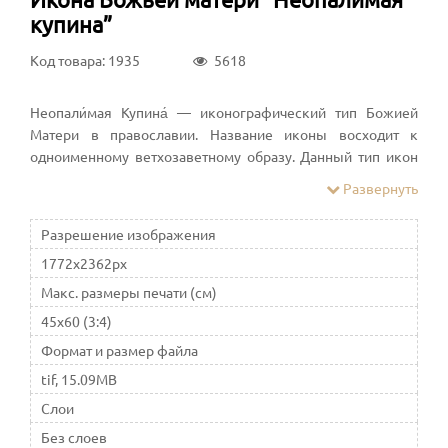
купина”
Код товара: 1935
5618
Неопали́мая Купина́ — иконографический тип Божией
Матери в православии. Название иконы восходит к
одноименному ветхозаветному образу. Данный тип икон
символически раскрывает сразу несколько аспектов её
Развернуть
почитания и составленной на основе важнейших
ветхозаветных прообразов воплощения Христа
Разрешение изображения
1772x2362px
Макс. размеры печати (см)
45x60 (3:4)
Формат и размер файла
tif, 15.09MB
Слои
Без слоев