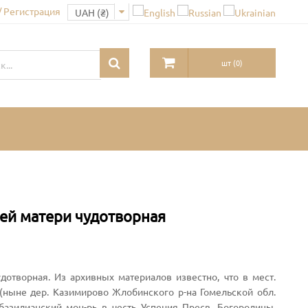
/ Регистрация
шт
(
0
)
ей матери чудотворная
дотворная. Из архивных материалов известно, что в мест.
 (ныне дер. Казимирово Жлобинского р-на Гомельской обл.
 базилианский мон-рь в честь Успения Пресв. Богородицы,