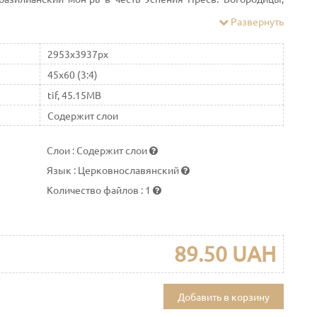
ием Казимиром Юдзицким.
Развернуть
2953x3937px
45x60 (3:4)
tif, 45.15MB
Содержит слои
Слои
:
Содержит слои
Язык
:
Церковнославянский
Количество файлов
:
1
89.50 UAH
Добавить в корзину