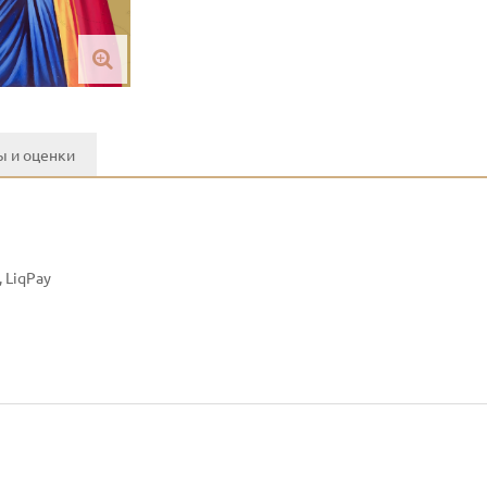
 и оценки
 LiqPay