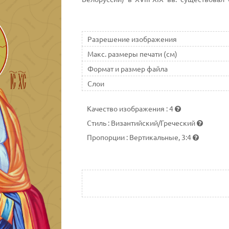
основанный в 1713 г. Речицким подкомор
Разрешение изображения
Макс. размеры печати (см)
Формат и размер файла
Слои
Качество изображения
:
4
Стиль
:
Византийский/Греческий
Пропорции
:
Вертикальные, 3:4