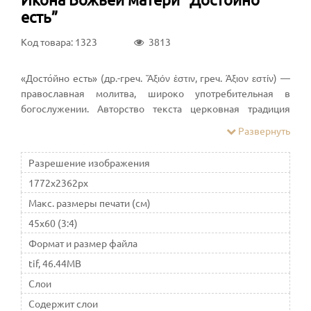
есть”
Код товара: 1323
3813
«Досто́йно есть» (др.-греч. Ἄξιόν ἐστιν, греч. Άξιον εστίν) —
православная молитва, широко употребительная в
богослужении. Авторство текста церковная традиция
приписывает Косме Маюмскому. Молитву Достойно есть
Развернуть
всегда сопровождает припев «Честнейшую херувим»
(который также используется как припев евангельской
Разрешение изображения
песни Богородицы и как самостоятельное
1772x2362px
молитвословие)
Макс. размеры печати (см)
45x60 (3:4)
Формат и размер файла
tif, 46.44MB
Слои
Содержит слои