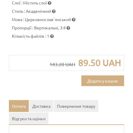
Слої
:
Містить слої
Стиль
:
Академічний
Мова
:
Церковнослав`янський
Пропорції
:
Вертикальні, 3:4
Кількість файлів
:
1
89.50 UAH
143.20 UAH
Додати у кошик
Оплата
Доставка
Повернення товару
Відгуки та оцінки