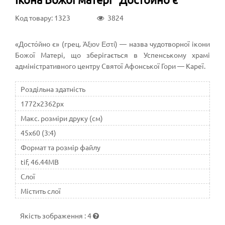
Код товару: 1323
3824
«Досто́йно є» (грец. Άξιον Εστί) — назва чудотворної ікони
Божої Матері, що зберігається в Успенському храмі
адміністративного центру Святої Афонської Гори — Кареї.
Роздільна здатність
1772x2362px
Макс. розміри друку (см)
45x60 (3:4)
Формат та розмір файлу
tif, 46.44MB
Слої
Містить слої
Якість зображення
:
4