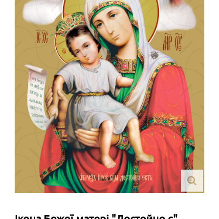
Ікона Божої матері "Достойно є"