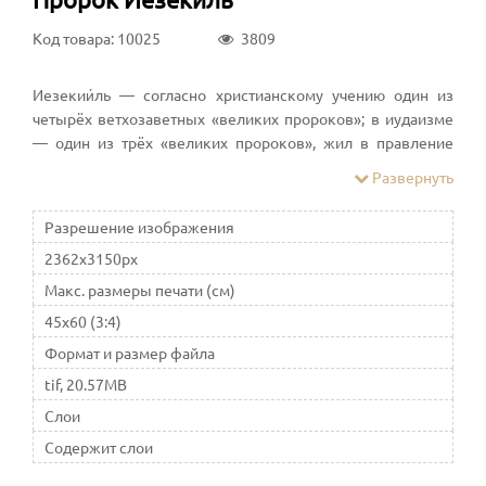
Код товара: 10025
3809
Иезекии́ль — согласно христианскому учению один из
четырёх ветхозаветных «великих пророков»; в иудаизме
— один из трёх «великих пророков», жил в правление
иудейского царя Иехонии. Пророчествовать начал в
Развернуть
возрасте тридцати лет, находясь в вавилонском пленении
Разрешение изображения
2362x3150px
Макс. размеры печати (см)
45x60 (3:4)
Формат и размер файла
tif, 20.57MB
Слои
Содержит слои