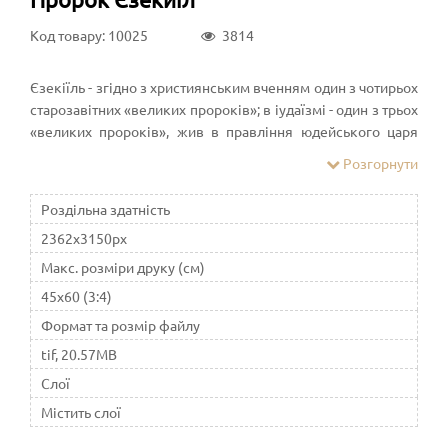
Код товару: 10025
3814
Єзекіїль - згідно з християнським вченням один з чотирьох
старозавітних «великих пророків»; в іудаїзмі - один з трьох
«великих пророків», жив в правління юдейського царя
Єхонії. Пророкувати почав у віці тридцяти років,
Розгорнути
перебуваючи в вавілонському полоненні
Роздільна здатність
2362x3150px
Макс. розміри друку (см)
45x60 (3:4)
Формат та розмір файлу
tif, 20.57MB
Слої
Містить слої