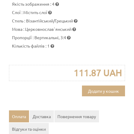
Якість зображення
:
4
Слої
:
Містить слої
Стиль
:
Візантійський/Грецький
Мова
:
Церковнослав`янський
Пропорції
:
Вертикальні, 3:4
Кількість файлів
:
1
111.87 UAH
Додати у кошик
Оплата
Доставка
Повернення товару
Відгуки та оцінки