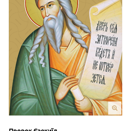
Пророк Єзекиїл