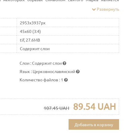
Развернуть
2953x3937px
45x60 (3:4)
tif, 27.6MB
Содержит слои
Слои
:
Содержит слои
Язык
:
Церковнославянский
Количество файлов
:
1
89.54 UAH
107.45 UAH
Добавить в корзину