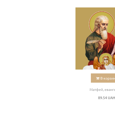
В корзи
Матфей, еванг
89.54 UA