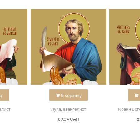
ну
В корзину
елист
Лука, евангелист
Иоанн Бог
H
89.54 UAH
8