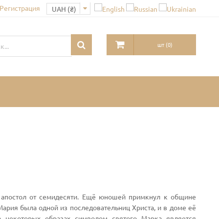
 Регистрация
шт
(
0
)
 апостол от семидесяти. Ещё юношей примкнул к общине
 Мария была одной из последовательниц Христа, и в доме её
а некоторых образах символом святого Марка является