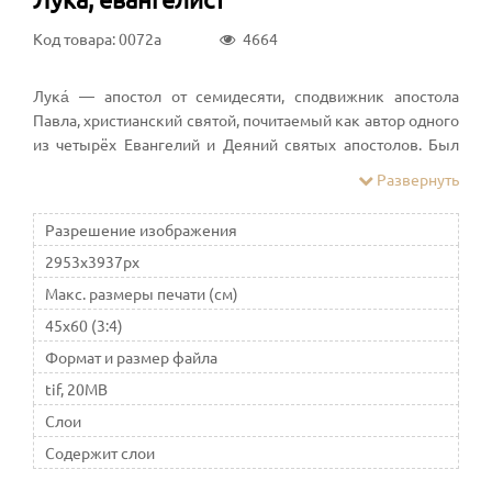
Код товара: 0072a
4664
Лука́ — апостол от семидесяти, сподвижник апостола
Павла, христианский святой, почитаемый как автор одного
из четырёх Евангелий и Деяний святых апостолов. Был
врачом, возможно, судовым доктором. «Мураториев
Развернуть
канон» сообщает, что Лука также был знатоком права,
поэтому сопровождал апостола Павла в качестве юриста
Разрешение изображения
2953x3937px
Макс. размеры печати (см)
45x60 (3:4)
Формат и размер файла
tif, 20MB
Слои
Содержит слои