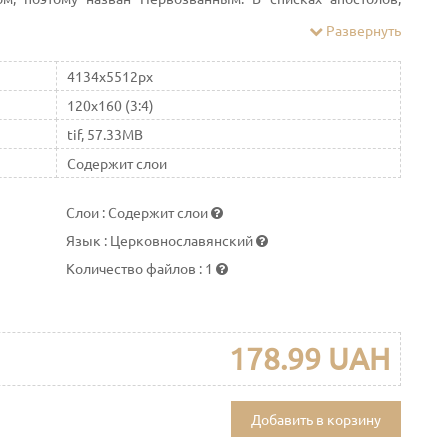
ки, занимает второе место после своего брата, апостола
Развернуть
е место. Персонаж книг Нового Завета.
4134x5512px
120x160 (3:4)
tif, 57.33MB
Содержит слои
Слои
:
Содержит слои
Язык
:
Церковнославянский
Количество файлов
:
1
178.99 UAH
Добавить в корзину