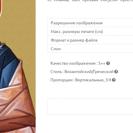
приводимых в Евангелиях от Матфея и Лу
Петра, но в Евангелии от Марка — четвёрто
Разрешение изображения
Макс. размеры печати (см)
Формат и размер файла
Слои
Качество изображения
:
5++
Стиль
:
Византийский/Греческий
Пропорции
:
Вертикальные, 3:4