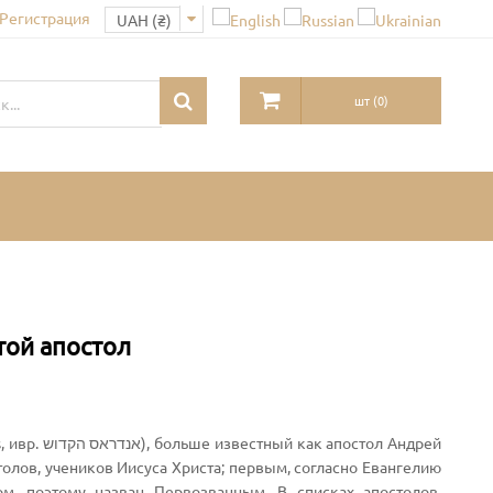
 Регистрация
шт
(
0
)
той апостол
постол Андрей
олов, учеников Иисуса Христа; первым, согласно Евангелию
м, поэтому назван Первозванным. В списках апостолов,