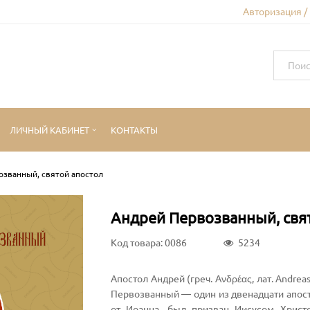
Авторизация /
ЛИЧНЫЙ КАБИНЕТ
КОНТАКТЫ
озванный, святой апостол
Андрей Первозванный, свя
Код товара: 0086
5234
Апостол Андрей (греч. Ανδρέας, лат. Andreas, ивр. ‏אנדראס הקדוש‏‎), больше известный как а
Первозванный — один из двенадцати апост
от Иоанна, был призван Иисусом Христо