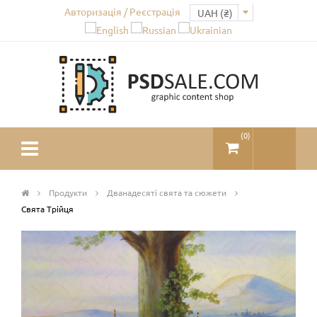
Авторизація / Реєстрація
(
0
)
Продукти
Дванадесяті свята та сюжети
Свята Трійця