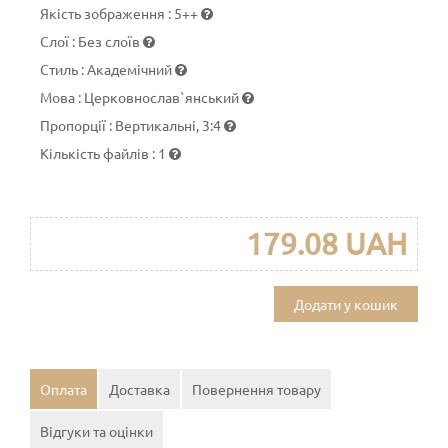
Якість зображення
:
5++
Слої
:
Без слоїв
Стиль
:
Академічний
Мова
:
Церковнослав`янський
Пропорції
:
Вертикальні, 3:4
Кількість файлів
:
1
179.08 UAH
Додати у кошик
Оплата
Доставка
Повернення товару
Відгуки та оцінки