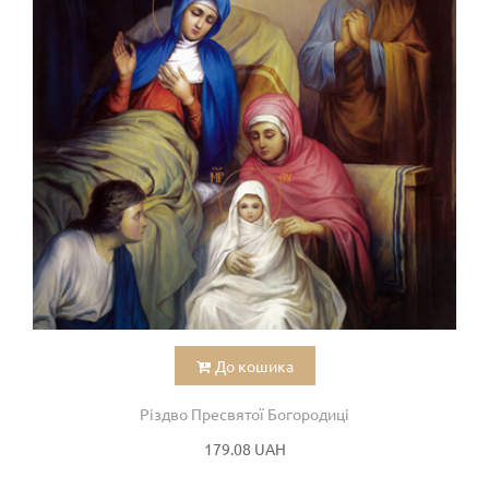
До кошика
Різдво Пресвятої Богородиці
179.08 UAH