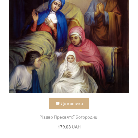
До кошика
Різдво Пресвятої Богородиці
179.08 UAH