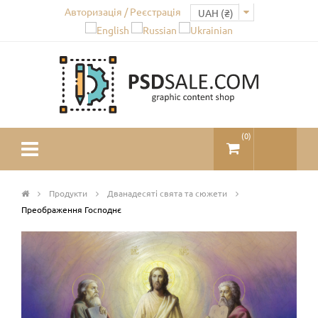
Авторизація / Реєстрація
(
0
)
Продукти
Дванадесяті свята та сюжети
Преображення Господнє