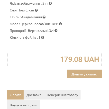
Якість зображення
:
5++
Слої
:
Без слоїв
Стиль
:
Академічний
Мова
:
Церковнослав`янський
Пропорції
:
Вертикальні, 3:4
Кількість файлів
:
1
179.08 UAH
Додати у кошик
Оплата
Доставка
Повернення товару
Відгуки та оцінки